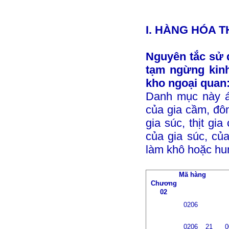
I. HÀNG HÓA 
Nguyên tắc sử
tạm ngừng kinh
kho ngoại quan
Danh mục này á
của gia cầm, đô
gia súc, thịt gi
của gia súc, củ
làm khô hoặc hun
Mã hàng
Ch­ương
02
0206
0206
21
0