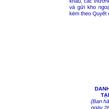
khẩu, các thươn
và gửi kho ngo
kèm theo Quyết đ
DANH
TẠ
(Ban h
ngày 2