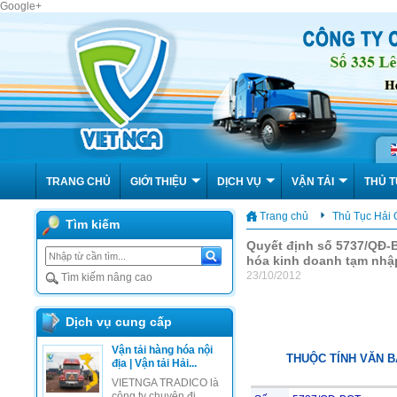
Google+
TRANG CHỦ
GIỚI THIỆU
DỊCH VỤ
VẬN TẢI
THỦ T
Trang chủ
Thủ Tục Hải
Tìm kiếm
Quyết định số 5737/QĐ-
hóa kinh doanh tạm nhập
23/10/2012
Tìm kiếm nâng cao
Dịch vụ cung cấp
Vận tải hàng hóa nội
THUỘC TÍNH VĂN 
địa | Vận tải Hải...
VIETNGA TRADICO là
công ty chuyên đi...