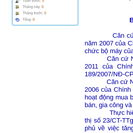
Tuần trước:
0
Tháng này:
0
Tháng trước:
0
Tổng:
0
Căn cứ Nghị 
năm 2007 của Ch
chức bộ máy củ
Căn cứ Nghị đ
2011 của Chín
189/2007/NĐ-CP
Căn cứ Nghị đ
2006 của Chính 
hoạt động mua b
bán, gia công và
Thực hiện ý k
thị số 23/CT-TT
phủ về việc tăn