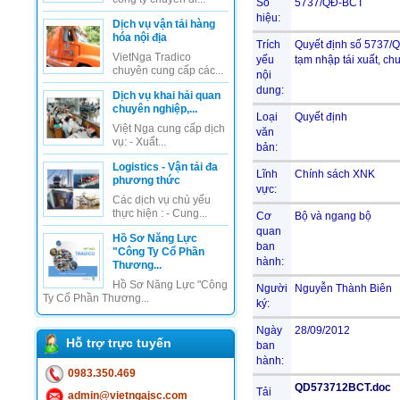
Số
5737/QĐ-BCT
hiệu:
Dịch vụ vận tải hàng
hóa nội địa
Trích
Quyết định số 5737/
VietNga Tradico
yếu
tạm nhập tái xuất, c
chuyên cung cấp các...
nội
dung:
Dịch vụ khai hải quan
chuyên nghiệp,...
Loại
Quyết định
Việt Nga cung cấp dịch
văn
vụ: - Xuất...
bản:
Logistics - Vận tải đa
Lĩnh
Chính sách XNK
phương thức
vực:
Các dịch vụ chủ yếu
thực hiện : - Cung...
Cơ
Bộ và ngang bộ
quan
Hồ Sơ Năng Lực
ban
"Công Ty Cổ Phần
hành:
Thương...
Hồ Sơ Năng Lực "Công
Người
Nguyễn Thành Biên
Ty Cổ Phần Thương...
ký:
Ngày
28/09/2012
Hỗ trợ trực tuyến
ban
hành:
0983.350.469
QD573712BCT.doc
Tải
admin@vietngajsc.com