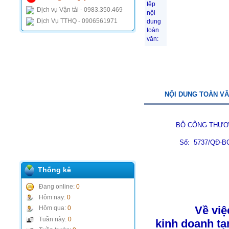
tệp
Dịch vụ Vận tải - 0983.350.469
nội
Dịch Vụ TTHQ - 0906561971
dung
toàn
văn:
NỘI DUNG TOÀN V
BỘ CÔNG THƯ
Số: 5737/QĐ-B
Thống kê
Đang online:
0
Hôm nay:
0
Về việ
Hôm qua:
0
Tuần này:
0
kinh doanh tạ