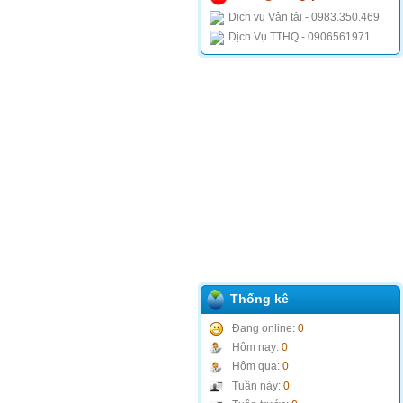
Dịch vụ Vận tải - 0983.350.469
Dịch Vụ TTHQ - 0906561971
Thống kê
Đang online:
0
Hôm nay:
0
Hôm qua:
0
Tuần này:
0