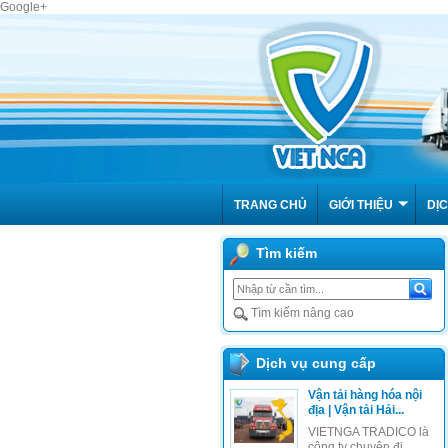
Google+
TRANG CHỦ
GIỚI THIỆU
DỊC
Tìm kiếm
Tìm kiếm nâng cao
Dịch vụ cung cấp
Vận tải hàng hóa nội
địa | Vận tải Hải...
VIETNGA TRADICO là
công ty chuyên đi...