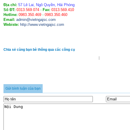
Địa chỉ:
57 Lê Lai, Ngô Quyền, Hải Phòng
Số ĐT:
0313.569.074
-
Fax:
0313.569.410
Hotline:
0983.350.469
-
0983.350.460
Email:
admin@vietngajsc.com
Webiste:
http://www.vietngajsc.com
Chia sẻ cùng bạn bè thông qua các công cụ
|
Gửi bình luận của bạn