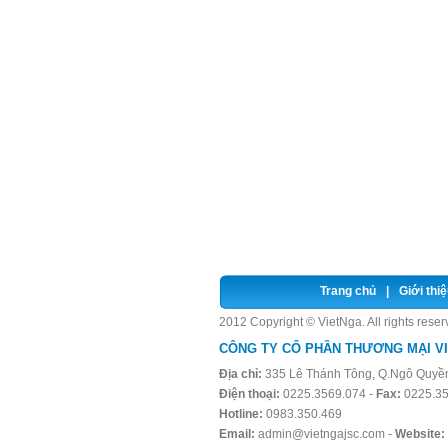
Trang chủ
|
Giới thiệ
2012 Copyright © VietNga. All rights rese
CÔNG TY CỔ PHẦN THƯƠNG MẠI V
Địa chỉ:
335 Lê Thánh Tông, Q.Ngô Quyền
Điện thoại:
0225.3569.074 -
Fax:
0225.35
Hotline:
0983.350.469
Email:
admin@vietngajsc.com
-
Website: