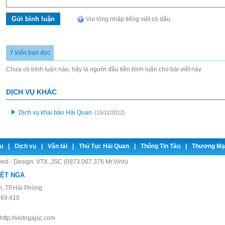
Vui lòng nhập tiếng việt có dấu
Ý kiến bạn đọc
Chưa có bình luận nào, hãy là người đầu tiên bình luận cho bài viết này
DỊCH VỤ KHÁC
Dịch vụ khai báo Hải Quan
(15/11/2012)
u
|
Dịch vụ
|
Vận tải
|
Thủ Tục Hải Quan
|
Thông Tin Tàu
|
Thương Mạ
rved - Design:
VTX.,JSC (0973.067.376 Mr.Vinh)
IỆT NGA
, TP.Hải Phòng
69.410
http://vietngajsc.com