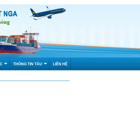
ỨC
THÔNG TIN TÀU
LIÊN HỆ