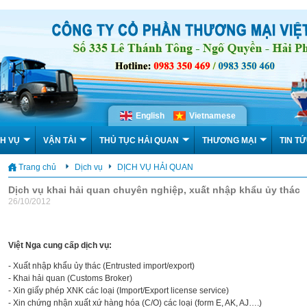
English
Vietnamese
H VỤ
VẬN TẢI
THỦ TỤC HẢI QUAN
THƯƠNG MẠI
TIN T
Trang chủ
Dịch vụ
DỊCH VỤ HẢI QUAN
Dịch vụ khai hải quan chuyên nghiệp, xuất nhập khẩu ủy thác
26/10/2012
Việt Nga cung cấp dịch vụ:
- Xuất nhập khẩu ủy thác (Entrusted import/export)
- Khai hải quan (Customs Broker)
- Xin giấy phép XNK các loại (Import/Export license service)
- Xin chứng nhận xuất xứ hàng hóa (C/O) các loại (form E, AK, AJ….)