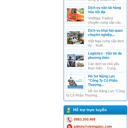
Dịch vụ vận tải hàng
hóa nội địa
VietNga Tradico
chuyên cung cấp các...
Dịch vụ khai hải quan
chuyên nghiệp,...
Việt Nga cung cấp dịch
vụ: - Xuất...
Logistics - Vận tải đa
phương thức
Các dịch vụ chủ yếu
thực hiện : - Cung...
Hồ Sơ Năng Lực
"Công Ty Cổ Phần
Thương...
Hồ Sơ Năng Lực "Công
Ty Cổ Phần Thương...
Hỗ trợ trực tuyến
0983.350.469
admin@vietngajsc.com