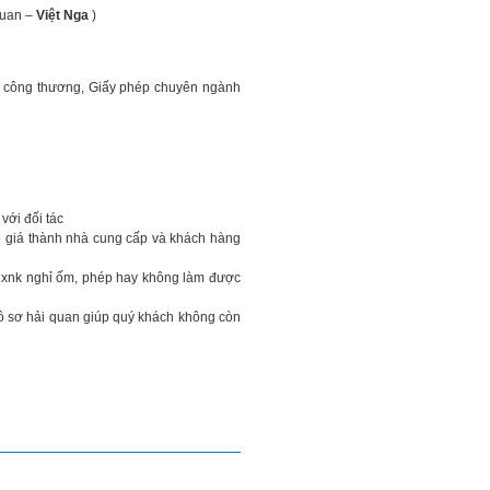
 quan –
Việt Nga
)
 công thương, Giấy phép chuyên ngành
 với đối tác
ề giá thành nhà cung cấp và khách hàng
n xnk nghỉ ốm, phép hay không làm được
hồ sơ hải quan giúp quý khách không còn