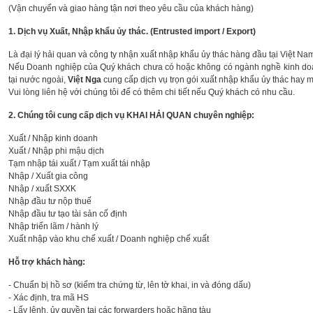
(Vận chuyển và giao hàng tận nơi theo yêu cầu của khách hàng)
1. Dịch vụ Xuất, Nhập khẩu ủy thác. (Entrusted import / Export)
Là đại lý hải quan và công ty nhận xuất nhập khẩu ủy thác hàng đầu tại Việt Na
Nếu Doanh nghiệp của Quý khách chưa có hoặc không có ngành nghề kinh doan
tại nước ngoài,
Việt Nga
cung cấp dịch vụ trọn gói xuất nhập khẩu ủy thác hay 
Vui lòng liên hệ với chúng tôi để có thêm chi tiết nếu Quý khách có nhu cầu.
2. Chúng tôi cung cấp dịch vụ KHAI HẢI QUAN chuyên nghiệp:
Xuất / Nhập kinh doanh
Xuất / Nhập phi mậu dịch
Tạm nhập tái xuất / Tạm xuất tái nhập
Nhập / Xuất gia công
Nhập / xuất SXXK
Nhập đầu tư nộp thuế
Nhập đầu tư tạo tài sản cố định
Nhập triển lãm / hành lý
Xuất nhập vào khu chế xuất / Doanh nghiệp chế xuất
Hỗ trợ khách hàng:
- Chuẩn bị hồ sơ (kiểm tra chứng từ, lên tờ khai, in và đóng dấu)
- Xác định, tra mã HS
- Lấy lệnh, ủy quyền tại các forwarders hoặc hãng tàu