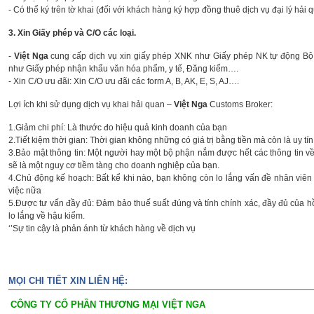
- Có thể ký trên tờ khai (đối với khách hàng ký hợp đồng thuê dịch vụ đại lý hải
3. Xin Giấy phép và C/O các loại.
-
Việt Nga
cung cấp dịch vụ xin giấy phép XNK như Giấy phép NK tự động Bộ
như Giấy phép nhận khẩu văn hóa phẩm, y tế, Đăng kiểm….
- Xin C/O ưu đãi: Xin C/O ưu đãi các form A, B, AK, E, S, AJ….
Lợi ích khi sử dụng dịch vụ khai hải quan –
Việt Nga
Customs Broker:
1.Giảm chi phí: Là thước đo hiệu quả kinh doanh của bạn
2.Tiết kiệm thời gian: Thời gian không những có giá trị bằng tiền mà còn là uy tín
3.Bảo mật thông tin: Một người hay một bộ phận nắm được hết các thông tin v
sẽ là một nguy cơ tiềm tàng cho doanh nghiệp của bạn.
4.Chủ động kế hoạch: Bất kể khi nào, bạn không còn lo lắng vấn đề nhân viê
việc nữa
5.Được tư vấn đầy đủ: Đảm bảo thuế suất đúng và tính chính xác, đầy đủ của 
lo lắng về hậu kiểm.
‘’Sự tin cậy là phản ánh từ khách hàng về dịch vụ
MỌI CHI TIẾT XIN LIÊN HỆ:
CÔNG TY CỔ PHẦN THƯƠNG MẠI VIỆT NGA