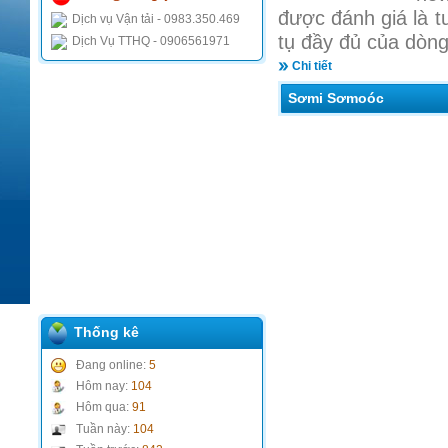
được đánh giá là t
Dịch vụ Vận tải - 0983.350.469
tụ đầy đủ của dòng
Dịch Vụ TTHQ - 0906561971
Chi tiết
Sơmi Sơmoóc
Thống kê
Đang online:
5
Hôm nay:
104
Hôm qua:
91
Tuần này:
104