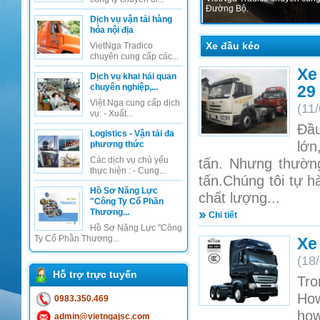
Đường Bộ.
Dịch vụ vận tải hàng
hóa nội địa
Xe đầu kéo
VietNga Tradico
chuyên cung cấp các...
Xe
Dịch vụ khai hải quan
chuyên nghiệp,...
29
Việt Nga cung cấp dịch
(11
vụ: - Xuất...
Đầu
Logistics - Vận tải đa
lớn
phương thức
Các dịch vụ chủ yếu
tấn. Nhưng thườn
thực hiện : - Cung...
tấn.Chúng tôi tự h
Hồ Sơ Năng Lực
chất lượng...
"Công Ty Cổ Phần
Thương...
Chi tiết
Hồ Sơ Năng Lực "Công
Ty Cổ Phần Thương...
Xe
(18
Hỗ trợ trực tuyến
Tro
How
0983.350.469
how
admin@vietngajsc.com