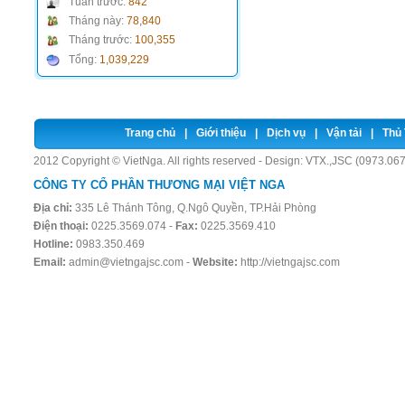
Tuần trước:
842
Tháng này:
78,840
Tháng trước:
100,355
Tổng:
1,039,229
Trang chủ
|
Giới thiệu
|
Dịch vụ
|
Vận tải
|
Thủ 
2012 Copyright © VietNga. All rights reserved - Design:
VTX.,JSC (0973.067
CÔNG TY CỔ PHẦN THƯƠNG MẠI VIỆT NGA
Địa chỉ:
335 Lê Thánh Tông, Q.Ngô Quyền, TP.Hải Phòng
Điện thoại:
0225.3569.074 -
Fax:
0225.3569.410
Hotline:
0983.350.469
Email:
admin@vietngajsc.com
-
Website:
http://vietngajsc.com