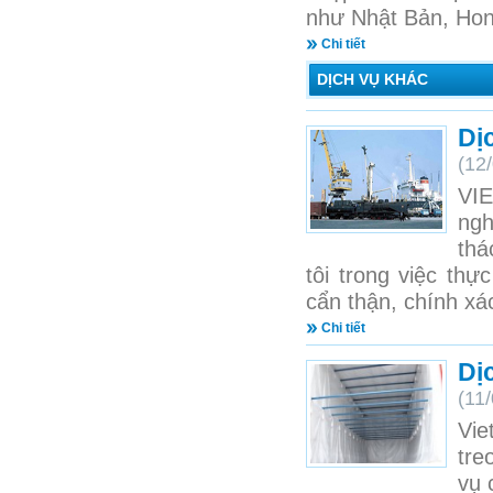
như Nhật Bản, Hon
Chi tiết
DỊCH VỤ KHÁC
Dị
(12
VIE
ngh
thá
tôi trong việc th
cẩn thận, chính xá
Chi tiết
Dị
(11
Vie
tre
vụ 