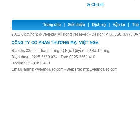
Chi tiết
Trang chủ
|
Giới thiệu
|
Dịch vụ
|
Vận tải
|
Thủ 
2012 Copyright © VietNga. All rights reserved - Design:
VTX.,JSC (0973.067
CÔNG TY CỔ PHẦN THƯƠNG MẠI VIỆT NGA
Địa chỉ:
335 Lê Thánh Tông, Q.Ngô Quyền, TP.Hải Phòng
Điện thoại:
0225.3569.074 -
Fax:
0225.3569.410
Hotline:
0983.350.469
Email:
admin@vietngajsc.com
-
Website:
http://vietngajsc.com