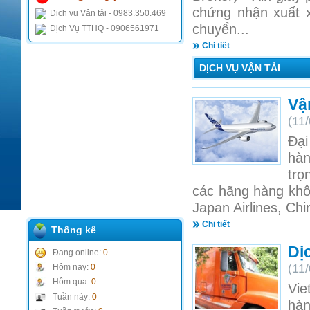
chứng nhận xuất x
Dịch vụ Vận tải - 0983.350.469
chuyển...
Dịch Vụ TTHQ - 0906561971
Chi tiết
DỊCH VỤ VẬN TẢI
Vậ
(11
Đại
hàn
trọ
các hãng hàng khôn
Japan Airlines, Chin
Chi tiết
Thống kê
Dị
Đang online:
0
(11
Hôm nay:
0
Hôm qua:
0
Vie
Tuần này:
0
hàn