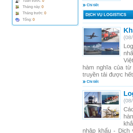
Tuần trước:
0
Chi tiết
Tháng này:
0
Tháng trước:
0
DỊCH VỤ LOGISTICS
Tổng:
0
Kh
(08
Log
nhấ
Việ
hàm nghĩa của từ
truyền tải được hết
Chi tiết
Lo
(08
Các
hàn
khắ
nhập khẩu - Dịch 