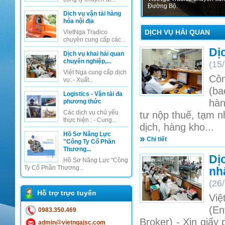
Đường Bộ.
Dịch vụ vận tải hàng
hóa nội địa
DỊCH VỤ HẢI QUAN
VietNga Tradico
chuyên cung cấp các...
Dị
Dịch vụ khai hải quan
chuyên nghiệp,...
(15
Việt Nga cung cấp dịch
Côn
vụ: - Xuất...
(ba
Logistics - Vận tải đa
hàn
phương thức
Các dịch vụ chủ yếu
tư nộp thuế, tạm n
thực hiện : - Cung...
dịch, hàng kho...
Hồ Sơ Năng Lực
Chi tiết
"Công Ty Cổ Phần
Thương...
Dị
Hồ Sơ Năng Lực "Công
Ty Cổ Phần Thương...
nh
(26
Hỗ trợ trực tuyến
Việ
(En
0983.350.469
Broker) - Xin giấy 
admin@vietngajsc.com