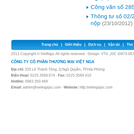
Công văn số 28
Thông tư số 02/
nộp
(23/10/2012)
Trang chủ
|
Giới thiệu
|
Dịch vụ
|
Vận tải
|
Thủ 
2012 Copyright © VietNga. All rights reserved - Design:
VTX.,JSC (0973.067
CÔNG TY CỔ PHẦN THƯƠNG MẠI VIỆT NGA
Địa chỉ:
335 Lê Thánh Tông, Q.Ngô Quyền, TP.Hải Phòng
Điện thoại:
0225.3569.074 -
Fax:
0225.3569.410
Hotline:
0983.350.469
Email:
admin@vietngajsc.com
-
Website:
http://vietngajsc.com