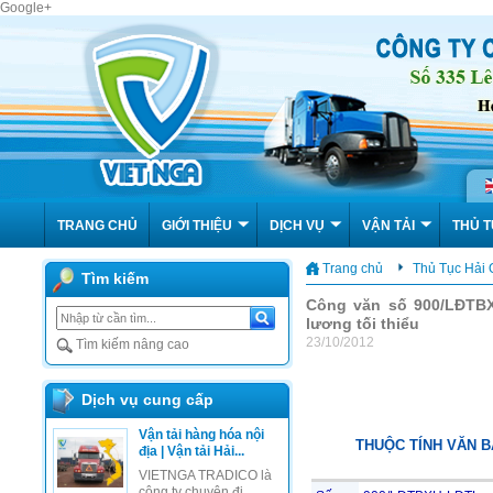
Google+
TRANG CHỦ
GIỚI THIỆU
DỊCH VỤ
VẬN TẢI
THỦ T
Trang chủ
Thủ Tục Hải
Tìm kiếm
Công văn số 900/LĐTBX
lương tối thiểu
23/10/2012
Tìm kiếm nâng cao
Dịch vụ cung cấp
Vận tải hàng hóa nội
THUỘC TÍNH VĂN 
địa | Vận tải Hải...
VIETNGA TRADICO là
công ty chuyên đi...