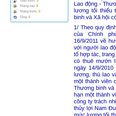
Tuần trước:
0
Lao động - Thươ
Tháng này:
0
lương tối thiểu
Tháng trước:
0
binh và Xã hội c
Tổng:
0
1/ Theo quy địn
của Chính ph
16/9/2011 về hư
với người lao độ
tổ hợp tác, trang
có thuê mướn 
ngày 14/9/2010 
lương, thù lao 
một thành viên
Thương binh và 
hạn một thành v
công ty trách n
thủy lợi Nam Đu
mức lương tối t