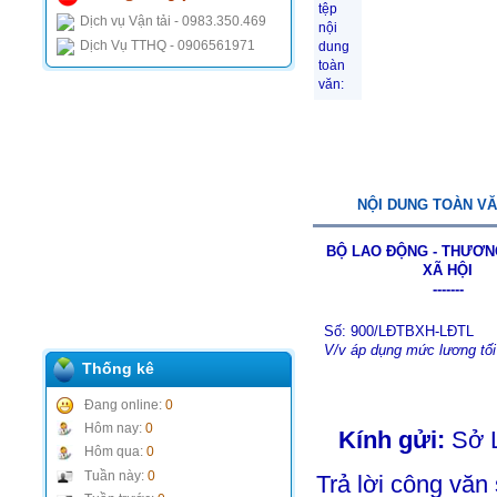
tệp
Dịch vụ Vận tải - 0983.350.469
nội
Dịch Vụ TTHQ - 0906561971
dung
toàn
văn:
NỘI DUNG TOÀN V
BỘ LAO ĐỘNG - THƯƠN
XÃ HỘI
-------
Số: 900/LĐTBXH-LĐTL
V/v áp dụng mức lương tối
Thống kê
Đang online:
0
Hôm nay:
0
Kính gửi:
Sở L
Hôm qua:
0
Tuần này:
0
Trả lời công v