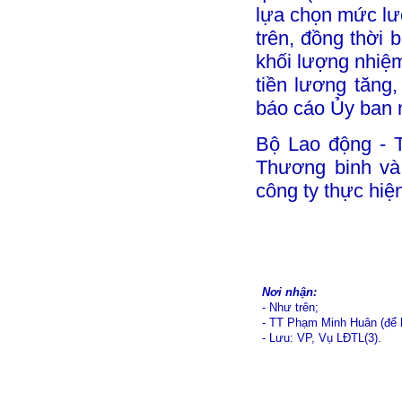
lựa chọn mức lươ
trên, đồng thời 
khối lượng nhiệm
tiền lương tăng
báo cáo Ủy ban n
Bộ Lao động - T
Thương binh và
công ty thực hiệ
Nơi nhận:
- Như trên;
- TT Phạm Minh Huân (để 
- Lưu: VP, Vụ LĐTL(3).