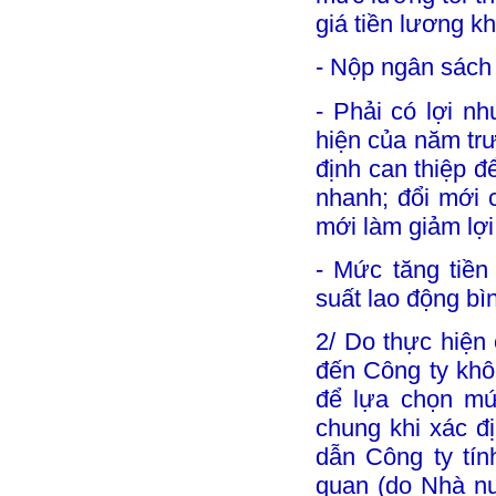
giá tiền lương k
- Nộp ngân sách
- Phải có lợi n
hiện của năm tr
định can thiệp đ
nhanh; đổi mới 
mới làm giảm lợi
- Mức tăng tiề
suất lao động bì
2/ Do thực hiện 
đến Công ty khô
để lựa chọn mứ
chung khi xác đ
dẫn Công ty tín
quan (do Nhà nư