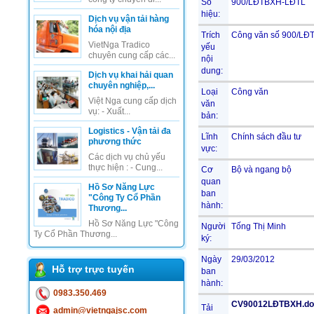
Số
900/LĐTBXH-LĐTL
hiệu:
Dịch vụ vận tải hàng
hóa nội địa
Trích
Công văn số 900/LĐTB
VietNga Tradico
yếu
chuyên cung cấp các...
nội
dung:
Dịch vụ khai hải quan
chuyên nghiệp,...
Loại
Công văn
Việt Nga cung cấp dịch
văn
vụ: - Xuất...
bản:
Logistics - Vận tải đa
Lĩnh
Chính sách đầu tư
phương thức
vực:
Các dịch vụ chủ yếu
thực hiện : - Cung...
Cơ
Bộ và ngang bộ
quan
Hồ Sơ Năng Lực
ban
"Công Ty Cổ Phần
hành:
Thương...
Hồ Sơ Năng Lực "Công
Người
Tống Thị Minh
Ty Cổ Phần Thương...
ký:
Ngày
29/03/2012
Hỗ trợ trực tuyến
ban
hành:
0983.350.469
CV90012LĐTBXH.do
Tải
admin@vietngajsc.com