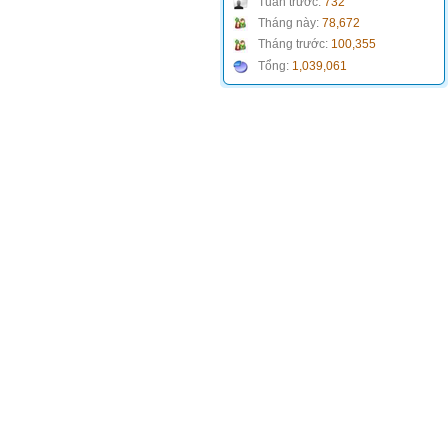
Tuần trước:
732
Tháng này:
78,672
Tháng trước:
100,355
Tổng:
1,039,061