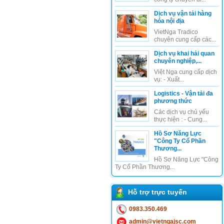
Dịch vụ vận tải hàng
hóa nội địa
VietNga Tradico
chuyên cung cấp các...
Dịch vụ khai hải quan
chuyên nghiệp,...
Việt Nga cung cấp dịch
vụ: - Xuất...
Logistics - Vận tải đa
phương thức
Các dịch vụ chủ yếu
thực hiện : - Cung...
Hồ Sơ Năng Lực
"Công Ty Cổ Phần
Thương...
Hồ Sơ Năng Lực "Công
Ty Cổ Phần Thương...
Hỗ trợ trực tuyến
0983.350.469
admin@vietngajsc.com