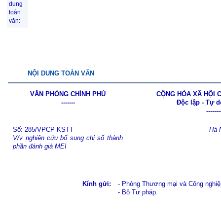
dung
toàn
văn:
NỘI DUNG TOÀN VĂN
VĂN PHÒNG CHÍNH PHỦ
CỘNG HÒA XÃ HỘI C
-------
Độc lập - Tự 
-------
Số: 285/VPCP-KSTT
Hà 
V/v nghiên cứu bổ sung chỉ số thành
phần đánh giá MEI
Kính gửi:
- Phòng Thương mại và Công nghiệ
- Bộ Tư pháp.