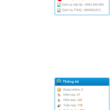
Dịch vụ Vận tải - 0983.350.469
Dịch Vụ TTHQ - 0906561971
Thống kê
Đang online:
2
Hôm nay:
27
Hôm qua:
118
Tuần này:
778