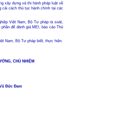
ộng xây dựng và thi hành pháp luật về
 cải cách thủ tục hành chính tại các
iệp Việt Nam, Bộ Tư pháp rà soát,
h phần để đánh giá MEI, báo cáo Thủ
t Nam, Bộ Tư pháp biết, thực hiện.
ƯỞNG, CHỦ NHIỆM
Vũ Đức Đam