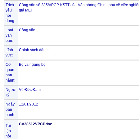
Trích
Công văn số 285/VPCP-KSTT của Văn phòng Chính phủ về việc nghiên
yếu
giá MEI
nội
dung:
Loại
Công văn
văn
bản:
Lĩnh
Chính sách đầu tư
vực:
Cơ
Bộ và ngang bộ
quan
ban
hành:
Người
Vũ Đức Đam
ký:
Ngày
12/01/2012
ban
hành:
CV28512VPCP.doc
Tải
tệp
nội