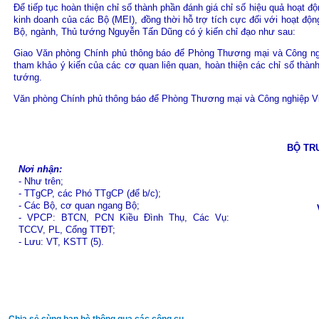
Để tiếp tục hoàn thiện chỉ số thành phần đánh giá chỉ số hiệu quả hoạt đ
kinh doanh của các Bộ (MEI), đồng thời hỗ trợ tích cực đối với hoạt động
Bộ, ngành, Thủ tướng Nguyễn Tấn Dũng có ý kiến chỉ đạo như sau:
Giao Văn phòng Chính phủ thông báo để Phòng Thương mại và Công ngh
tham khảo ý kiến của các cơ quan liên quan, hoàn thiện các chỉ số thàn
tướng.
Văn phòng Chính phủ thông báo để Phòng Thương mại và Công nghiệp Việ
BỘ TR
Nơi nhận:
- Như trên;
- TTgCP, các Phó TTgCP (để b/c);
- Các Bộ, cơ quan ngang Bộ;
- VPCP: BTCN, PCN Kiều Đình Thụ, Các Vụ:
TCCV, PL, Cổng TTĐT;
- Lưu: VT, KSTT (5).