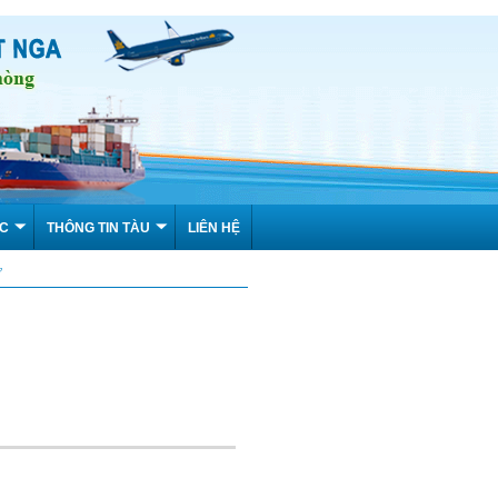
ỨC
THÔNG TIN TÀU
LIÊN HỆ
ư