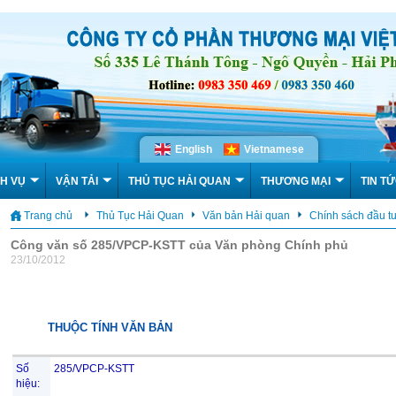
English
Vietnamese
H VỤ
VẬN TẢI
THỦ TỤC HẢI QUAN
THƯƠNG MẠI
TIN T
Trang chủ
Thủ Tục Hải Quan
Văn bản Hải quan
Chính sách đầu t
Công văn số 285/VPCP-KSTT của Văn phòng Chính phủ
23/10/2012
THUỘC TÍNH VĂN BẢN
Số
285/VPCP-KSTT
hiệu: