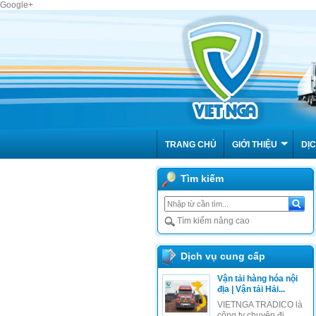
Google+
TRANG CHỦ
GIỚI THIỆU
DỊC
Tìm kiếm
Tìm kiếm nâng cao
Dịch vụ cung cấp
Vận tải hàng hóa nội
địa | Vận tải Hải...
VIETNGA TRADICO là
công ty chuyên đi...