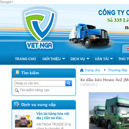
Google+
TRANG CHỦ
GIỚI THIỆU
DỊCH VỤ
VẬN TẢI
THỦ T
Trang chủ
Thương Mại
Tìm kiếm
Xe đầu kéo Howo 4x2 (
13/08/2012
Tìm kiếm nâng cao
Dịch vụ cung cấp
Vận tải hàng hóa nội
địa | Vận tải Hải...
VIETNGA TRADICO là
công ty chuyên đi...