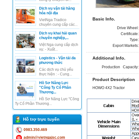
Dịch vụ vận tải hàng
hóa nội địa
Basic Info.
VietNga Tradico
chuyên cung cấp các...
Drive Wheel
Dịch vụ khai hải quan
Certificate
chuyên nghiệp,...
Type
Việt Nga cung cấp dịch
Export Markets
vụ: - Xuất...
Additional Info.
Logistics - Vận tải đa
phương thức
Production Capacity
Các dịch vụ chủ yếu
thực hiện : - Cung...
Product Description
Hồ Sơ Năng Lực
"Công Ty Cổ Phần
HOWO 4X2 Tractor
Thương...
Hồ Sơ Năng Lực "Công
Ty Cổ Phần Thương...
Hỗ trợ trực tuyến
0983.350.469
admin@vietngajsc.com