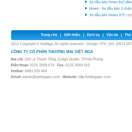
Xe đầu kéo Howo 6x2 (M
Howo - Xe đầu kéo 3 chân
Xe đầu kéo Howo 375
(11
Trang chủ
|
Giới thiệu
|
Dịch vụ
|
Vận tải
|
Thủ 
2012 Copyright © VietNga. All rights reserved - Design:
VTX.,JSC (0973.067
CÔNG TY CỔ PHẦN THƯƠNG MẠI VIỆT NGA
Địa chỉ:
335 Lê Thánh Tông, Q.Ngô Quyền, TP.Hải Phòng
Điện thoại:
0225.3569.074 -
Fax:
0225.3569.410
Hotline:
0983.350.469
Email:
admin@vietngajsc.com
-
Website:
http://vietngajsc.com