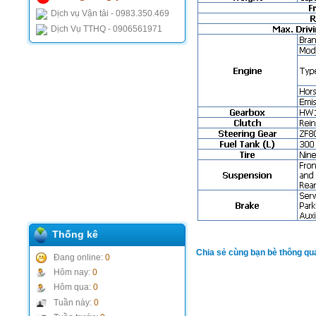
Dịch vụ Vận tải - 0983.350.469
Dịch Vụ TTHQ - 0906561971
Thống kê
Chia sẻ cùng bạn bè thông qu
Đang online:
0
Hôm nay:
0
Hôm qua:
0
Tuần này:
0